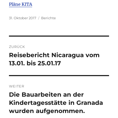
Pläne KITA
Veröffentlicht
Kategorien
31. Oktober 2017
Berichte
am
Beitragsnavigation
ZURÜCK
Reisebericht Nicaragua vom
Vorheriger
Beitrag:
13.01. bis 25.01.17
WEITER
Die Bauarbeiten an der
Nächster
Beitrag:
Kindertagesstätte in Granada
wurden aufgenommen.